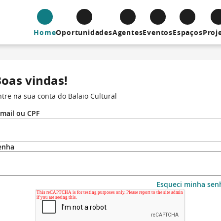
Home
Oportunidades
Agentes
Eventos
Espaços
Proj
oas vindas!
ntre na sua conta do Balaio Cultural
-mail ou CPF
enha
Esqueci minha sen